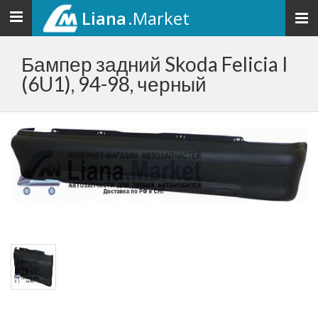
Liana
.Market
Toggle
navigation
Бампер задний Skoda Felicia I
(6U1), 94-98, черный