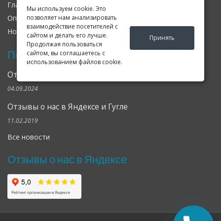
Главная
О нас
Контакты
Мы используем cookie. Это
позволяет нам анализировать
Оплата
Доставка
Гарантия
взаимодействие посетителей с
Новости
Оферта
Соглашение
сайтом и делать его лучше.
Принять
Продолжая пользоваться
Последние новости
сайтом, вы соглашаетесь с
использованием файлов cookie.
Открылся клубный сервис Geely в Петербурге
04.09.2024
Отзывы о нас в Яндексе и Гугле
11.02.2019
Все новости
Отзывы о нас в Яндексе