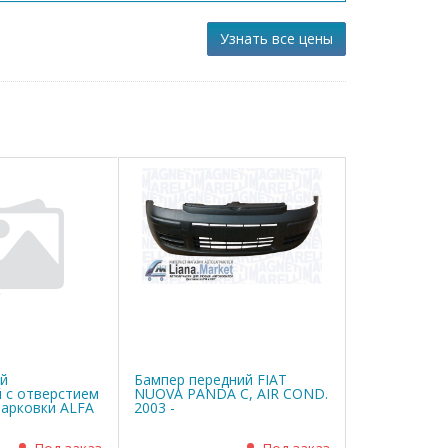
Узнать все цены
ий
Бампер передний FIAT
 с отверстием
NUOVA PANDA C, AIR COND.
парковки ALFA
2003 -