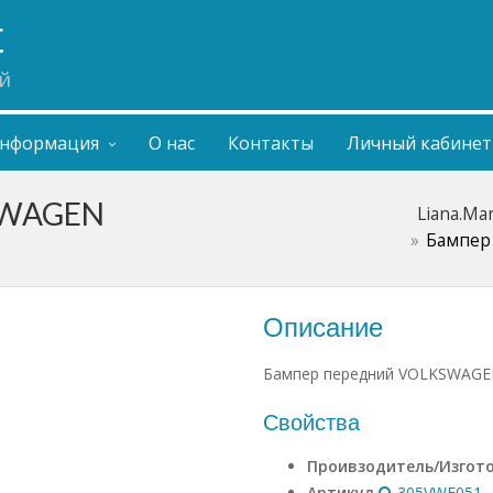
t
й
нформация
О нас
Контакты
Личный кабинет
SWAGEN
Liana.Ma
Бампер
Описание
Бампер передний VOLKSWAGE
Свойства
Проивзодитель/Изгот
Артикул
305VWF051