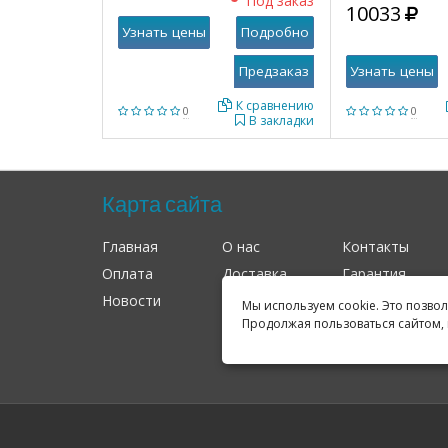
Под заказ
10033
Узнать цены
Подробно
Узнать цены
К сравнению
0
0
В закладки
Карта сайта
Главная
О нас
Контакты
Оплата
Доставка
Гарантия
Новости
Оферта
Соглашение
Мы используем cookie. Это позво
Продолжая пользоваться сайтом, 