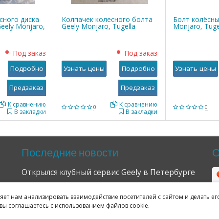
сного диска
Колпачек колесного болта
Болт колёсны
eely Monjaro,
Geely Monjaro, Tugella
Monjaro, Tuge
Под заказ
Под заказ
Подробно
Узнать цены
Подробно
Узнать цены
К сравнению
К сравнению
0
0
В закладки
В закладки
Последние новости
О
Открылся клубный сервис Geely в Петербурге
04.09.2024
ляет нам анализировать взаимодействие посетителей с сайтом и делать ег
Отзывы о нас в Яндексе и Гугле
вы соглашаетесь с использованием файлов cookie.
11.02.2019