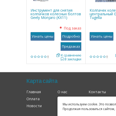
Инструмент для снятия
Колпачек коле
колпачков колесных болтов
центральный G
Geely Monjaro (KX11)
Tugella
Под заказ
Узнать цены
Подробно
Узнать цены
К сравнению
0
0
В закладки
Карта сайта
Главная
О нас
Контакты
Оплата
Доставка
Гарантия
Мы используем cookie. Это позво
Новости
Оферта
Соглашение
Продолжая пользоваться сайтом, 