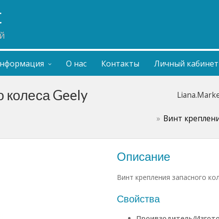
t
й
нформация
О нас
Контакты
Личный кабинет
 колеса Geely
Liana.Mark
Винт крепления
Описание
Винт крепления запасного кол
Свойства
Проивзодитель/Изгот