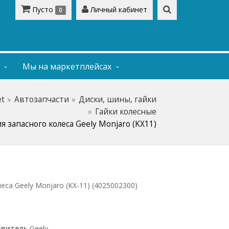
Пусто
Личный кабинет
0
Мы на маркетплейсах
et
Автозапчасти
Диски, шины, гайки
Гайки колесные
 запасного колеса Geely Monjaro (KX11)
еса Geely Monjaro (KX-11) (4025002300)
овитель
Geely