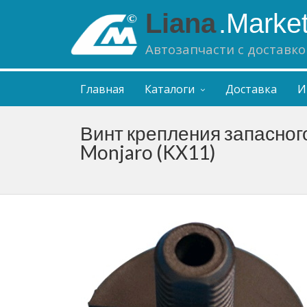
Liana
.Marke
Автозапчасти с доставко
Главная
Каталоги
Доставка
И
Винт крепления запасного
Monjaro (KX11)