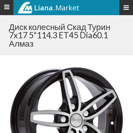
Liana
.Market
Toggle
navigation
Диск колесный Скад Турин
7x17 5*114.3 ET45 Dia60.1
Алмаз