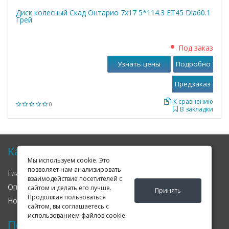
Диск колесный Скад Онтарио 7x17 5*114.3 ET45 Dia60.1
Грей
Под заказ
Узнать цены
Подробно
К сравнению
0
В закладки
Карта сайта
Мы используем cookie. Это
позволяет нам анализировать
Главная
О нас
Контакты
взаимодействие посетителей с
Оплата
Доставка
Гарантия
сайтом и делать его лучше.
Принять
Продолжая пользоваться
Новости
Оферта
Соглашение
сайтом, вы соглашаетесь с
использованием файлов cookie.
Последние новости